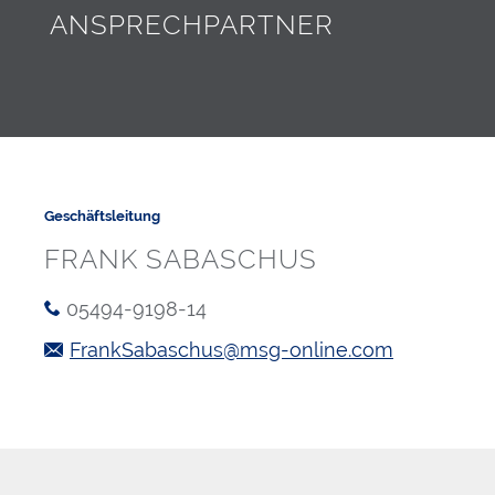
ANSPRECHPARTNER
REIBBELÄGE - REIBTECHNIK
MEDIZINTECHNIK
ELEKTRONIKINDUSTRIE
LÜFTUNGSINDUSTRIE
LUFTFAHRTINDUSTRIE
Geschäftsleitung
FRANK SABASCHUS
MESS- UND REGELTECHNIK
OPTISCHE INDUSTRIE
05494-9198-14
FrankSabaschus@msg-online.com
SONSTIGE
TECHNIK
WERKSTOFF-FINDER
WERKSTOFFE