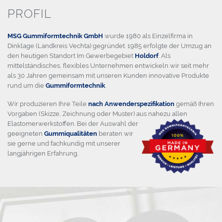
PARTNER
PROFIL
LEISTUNGEN
MSG Gummiformtechnik GmbH
wurde 1980 als Einzelfirma in
VON DER ANFRAGE ZUM FERTIGEN PRODUKT
Dinklage (Landkreis Vechta) gegründet. 1985 erfolgte der Umzug an
den heutigen Standort Im Gewerbegebiet
Holdorf
. Als
BERATUNG
mittelständisches, flexibles Unternehmen entwickeln wir seit mehr
als 30 Jahren gemeinsam mit unseren Kunden innovative Produkte
PROTOTYPEN
rund um die
Gummiformtechnik
.
Wir produzieren Ihre Teile
nach Anwenderspezifikation
gemäß Ihren
KONSTRUKTION
Vorgaben (Skizze, Zeichnung oder Muster) aus nahezu allen
Elastomerwerkstoffen.
Bei der Auswahl der
WERKZEUGBAU
geeigneten
Gummiqualitäten
beraten wir
sie gerne und fachkundig mit unserer
PRODUKTION
langjährigen Erfahrung.
ENDBEARBEITUNG
MANAGEMENTSYSTEME
EDV / LOGISTIK